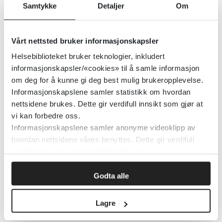
Samtykke
Detaljer
Om
Vårt nettsted bruker informasjonskapsler
CMQ - Composite morningness
questionnaire
Helsebiblioteket bruker teknologier, inkludert
informasjonskapsler/«cookies» til å samle informasjon
om deg for å kunne gi deg best mulig brukeropplevelse.
Haukeland Universitetssykehus
Informasjonskapslene samler statistikk om hvordan
nettsidene brukes. Dette gir verdifull innsikt som gjør at
Detaljer
vi kan forbedre oss.
Informasjonskapslene samler anonyme videoklipp av
hvordan nettsidene våres benyttes. Dette gir verdifull
ClinicalTrials.gov
innsikt som gjør at vi kan forbedre oss.
National Library of Medicine (NLM)
Godta alle
Detaljer
Lagre