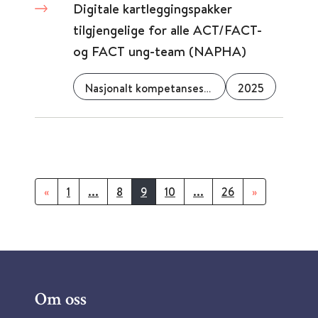
Digitale kartleggingspakker
tilgjengelige for alle ACT/FACT-
og FACT ung-team (NAPHA)
Nasjonalt kompetansesenter for psykisk helsearbeid (NAPHA)
2025
«
1
...
8
9
10
...
26
»
Om oss