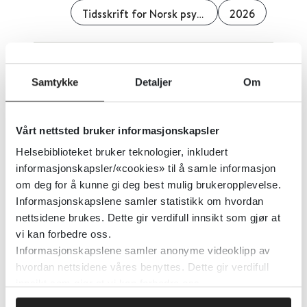
Tidsskrift for Norsk psykologforening
2026
Digitale seksuelle overgrep mot
Samtykke
Detaljer
Om
barn og unge - gjerningspersoner
og fornærmede
Vårt nettsted bruker informasjonskapsler
Justis- og beredskapsdepartementet
2024
Helsebiblioteket bruker teknologier, inkludert
informasjonskapsler/«cookies» til å samle informasjon
Detaljer
om deg for å kunne gi deg best mulig brukeropplevelse.
Informasjonskapslene samler statistikk om hvordan
nettsidene brukes. Dette gir verdifull innsikt som gjør at
Digitale mHelse-intervensjoner
vi kan forbedre oss.
for arbeidstakere: Systematisk
Informasjonskapslene samler anonyme videoklipp av
hvordan nettsidene våres benyttes. Dette gir verdifull
gjennomgang og metaanalyse av
innsikt som gjør at vi kan forbedre oss.
effektene de har for arbeidplassen