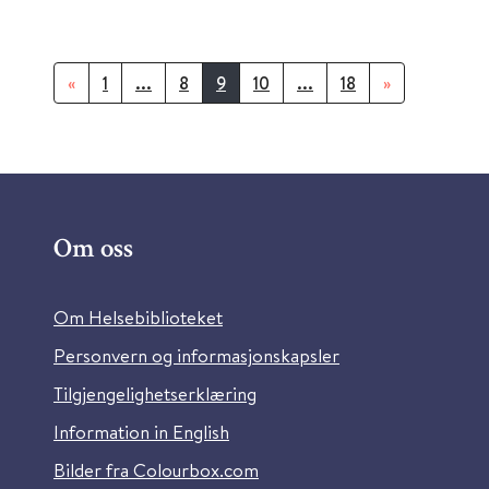
«
1
...
8
9
10
...
18
»
Om oss
Om Helsebiblioteket
Personvern og informasjonskapsler
Tilgjengelighetserklæring
Information in English
Bilder fra Colourbox.com