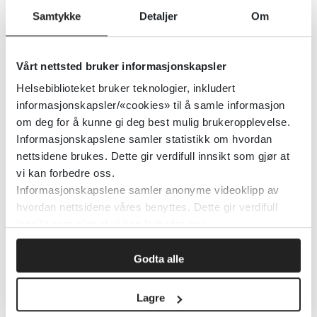
Samtykke
Detaljer
Om
Godkjenning og bruk av
Vårt nettsted bruker informasjonskapsler
helserelaterte kjøretøyer i de
Helsebiblioteket bruker teknologier, inkludert
akuttmedisinske tjenestene
informasjonskapsler/«cookies» til å samle informasjon
om deg for å kunne gi deg best mulig brukeropplevelse.
Helsedirektoratet
2015
Informasjonskapslene samler statistikk om hvordan
nettsidene brukes. Dette gir verdifull innsikt som gjør at
vi kan forbedre oss.
Godkjenning av medisinske
Informasjonskapslene samler anonyme videoklipp av
kvalitetsregistre for nasjonal
hvordan nettsidene våres benyttes. Dette gir verdifull
innsikt som gjør at vi kan forbedre oss.
status
Godta alle
Helsedirektoratet
2022
Lagre