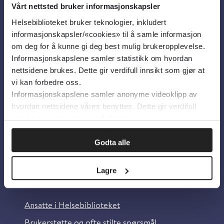
Vårt nettsted bruker informasjonskapsler
Helsebiblioteket bruker teknologier, inkludert
Om oss
informasjonskapsler/«cookies» til å samle informasjon
om deg for å kunne gi deg best mulig brukeropplevelse.
Informasjonskapslene samler statistikk om hvordan
Om Helsebiblioteket
nettsidene brukes. Dette gir verdifull innsikt som gjør at
Personvern og informasjonskapsler
vi kan forbedre oss.
Informasjonskapslene samler anonyme videoklipp av
Tilgjengelighetserklæring
hvordan nettsidene våres benyttes. Dette gir verdifull
Information in English
innsikt som gjør at vi kan forbedre oss.
Bilder fra Colourbox.com
Godta alle
Lagre
Kontakt oss
Ansatte i Helsebiblioteket
Brukerstøtte og ofte stilte spørsmål