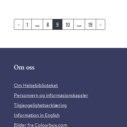
«
1
...
8
9
10
...
19
»
Om oss
Om Helsebiblioteket
Personvern og informasjonskapsler
Tilgjengelighetserklæring
Information in English
Bilder fra Colourbox.com