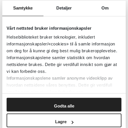
UpToDate - Obstetrikk,
Samtykke
Detaljer
Om
gynekologi og kvinnehelse
Wolters Kluwer Health
Vårt nettsted bruker informasjonskapsler
Helsebiblioteket bruker teknologier, inkludert
Detaljer
informasjonskapsler/«cookies» til å samle informasjon
om deg for å kunne gi deg best mulig brukeropplevelse.
Informasjonskapslene samler statistikk om hvordan
UpToDate - Nutrition
nettsidene brukes. Dette gir verdifull innsikt som gjør at
vi kan forbedre oss.
UpToDate
Informasjonskapslene samler anonyme videoklipp av
hvordan nettsidene våres benyttes. Dette gir verdifull
Detaljer
innsikt som gjør at vi kan forbedre oss.
Godta alle
UpToDate - Hvordan få tilgang
Lagre