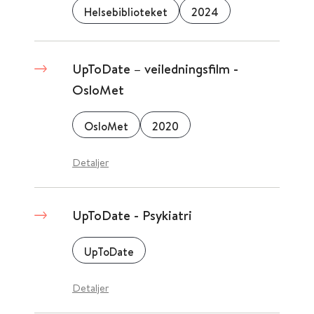
Helsebiblioteket
2024
UpToDate – veiledningsfilm -
OsloMet
OsloMet
2020
Detaljer
UpToDate - Psykiatri
UpToDate
Detaljer