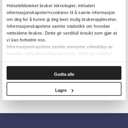
Helsebiblioteket bruker teknologier, inkludert
KORUS (Kompetansesenter for rusfeltet)
2025
informasjonskapsler/«cookies» til å samle informasjon
om deg for å kunne gi deg best mulig brukeropplevelse.
Informasjonskapslene samler statistikk om hvordan
Lær deg det grunnleggende om
nettsidene brukes. Dette gir verdifull innsikt som gjør at
anabole steroider (Tidsskrift for
vi kan forbedre oss.
Informasjonskapslene samler anonyme videoklipp av
Norsk Psykologforening)
hvordan nettsidene våres benyttes. Dette gir verdifull
innsikt som gjør at vi kan forbedre oss.
Tidsskrift for Norsk psykologforening
2016
Godta alle
Lagre