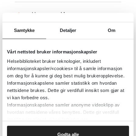
Mayo søvnskjema
Haukeland Universitetssykehus
Samtykke
Detaljer
Om
Detaljer
Vårt nettsted bruker informasjonskapsler
Helsebiblioteket bruker teknologier, inkludert
MDAS - The Memorial Delirium
informasjonskapsler/«cookies» til å samle informasjon
om deg for å kunne gi deg best mulig brukeropplevelse.
Assessment Scale
Informasjonskapslene samler statistikk om hvordan
nettsidene brukes. Dette gir verdifull innsikt som gjør at
Den norske legeforening
vi kan forbedre oss.
Informasjonskapslene samler anonyme videoklipp av
Detaljer
hvordan nettsidene våres benyttes. Dette gir verdifull
innsikt som gjør at vi kan forbedre oss.
Medborgerskap - Citizenship
Godta alle