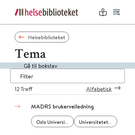
Helsebiblioteket
Tema
Gå til bokstav
Filter
12
Treff
Alfabetisk
MADRS brukerveiledning
Oslo Universitetssykehus
Universitetet i Oslo (UiO)