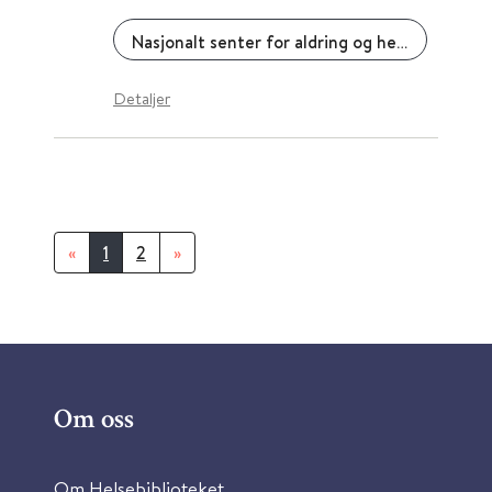
Nasjonalt senter for aldring og helse
Detaljer
«
1
2
»
Om oss
Om Helsebiblioteket