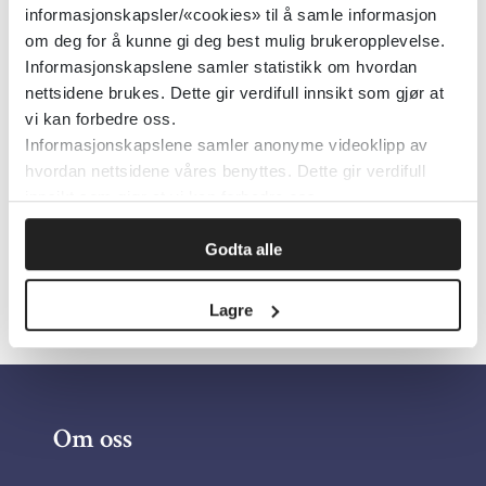
informasjonskapsler/«cookies» til å samle informasjon
Senter for omsorgsforskning
2023
om deg for å kunne gi deg best mulig brukeropplevelse.
Informasjonskapslene samler statistikk om hvordan
nettsidene brukes. Dette gir verdifull innsikt som gjør at
Døve mødre
vi kan forbedre oss.
Informasjonskapslene samler anonyme videoklipp av
hvordan nettsidene våres benyttes. Dette gir verdifull
Senter for omsorgsforskning
2024
innsikt som gjør at vi kan forbedre oss.
Godta alle
Lagre
Om oss