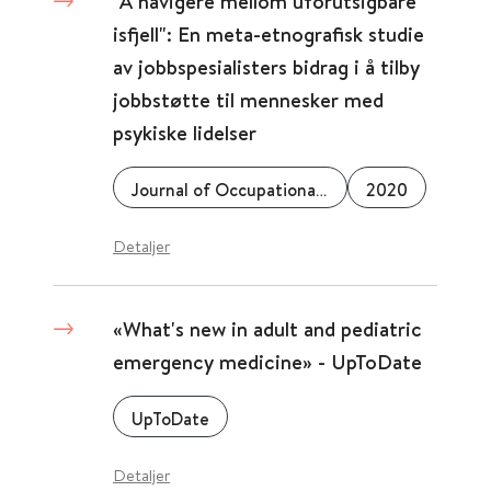
"Å navigere mellom uforutsigbare
isfjell": En meta-etnografisk studie
av jobbspesialisters bidrag i å tilby
jobbstøtte til mennesker med
psykiske lidelser
Journal of Occupational Rehabilitation
2020
Detaljer
«What's new in adult and pediatric
emergency medicine» - UpToDate
UpToDate
Detaljer