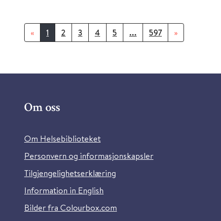
«
1
2
3
4
5
...
597
»
Om oss
Om Helsebiblioteket
Personvern og informasjonskapsler
Tilgjengelighetserklæring
Information in English
Bilder fra Colourbox.com