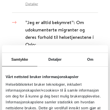
Detaljer
”Jeg er alltid bekymret”: Om
udokumenterte migranter og
deres forhold til helsetjenestene i
Oslo:
Folkehelseinstituttet (FHI)
Samtykke
Detaljer
Om
Detaljer
Vårt nettsted bruker informasjonskapsler
Helsebiblioteket bruker teknologier, inkludert
"Ingen kan hjelpe meg"
informasjonskapsler/«cookies» til å samle informasjon
om deg for å kunne gi deg best mulig brukeropplevelse.
Statens undersøkelseskommisjon for helse- og omsorgstjenesten (UKOM)
Informasjonskapslene samler statistikk om hvordan
nettsidene brukes. Dette gir verdifull innsikt som gjør at