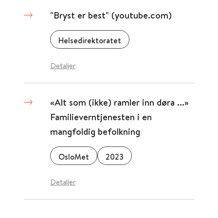
"Bryst er best" (youtube.com)
Helsedirektoratet
Detaljer
«Alt som (ikke) ramler inn døra ...»
Familieverntjenesten i en
mangfoldig befolkning
OsloMet
2023
Detaljer