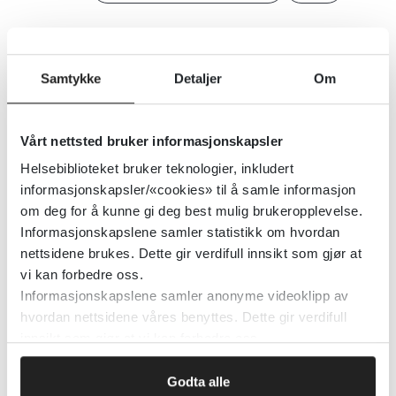
Detaljer
Samtykke
Detaljer
Om
Råd og advarsler til gravide
Vårt nettsted bruker informasjonskapsler
Mattilsynet
Helsebiblioteket bruker teknologier, inkludert
informasjonskapsler/«cookies» til å samle informasjon
Detaljer
om deg for å kunne gi deg best mulig brukeropplevelse.
Informasjonskapslene samler statistikk om hvordan
nettsidene brukes. Dette gir verdifull innsikt som gjør at
Råd for skjermbruk blant barn og
vi kan forbedre oss.
unge
Informasjonskapslene samler anonyme videoklipp av
hvordan nettsidene våres benyttes. Dette gir verdifull
Helsenorge.no
innsikt som gjør at vi kan forbedre oss.
Detaljer
Godta alle