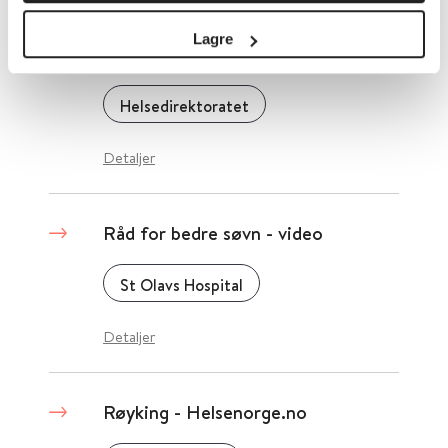
Lagre
Råd for håndtering av matallergi
Helsedirektoratet
Detaljer
Råd for bedre søvn - video
St Olavs Hospital
Detaljer
Røyking - Helsenorge.no