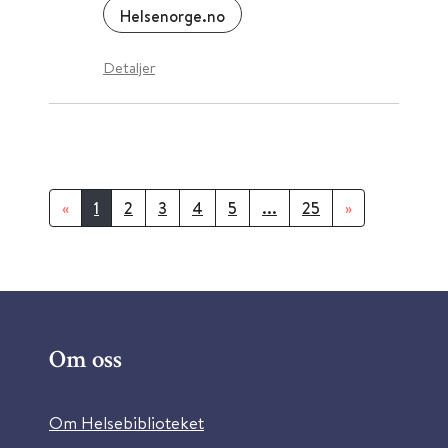
Helsenorge.no
Detaljer
«
1
2
3
4
5
...
25
»
Om oss
Om Helsebiblioteket