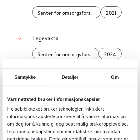
Senter for omsorgsforskning
2021
Legevakta
Senter for omsorgsforskning
2024
Samtykke
Detaljer
Om
Legemiddelhåndtering i sykehjem
– en kompleks og sårbar
arbeidsprosess
Vårt nettsted bruker informasjonskapsler
Helsebiblioteket bruker teknologier, inkludert
Senter for omsorgsforskning
2021
informasjonskapsler/«cookies» til å samle informasjon
om deg for å kunne gi deg best mulig brukeropplevelse.
Informasjonskapslene samler statistikk om hvordan
nettsidene brukes. Dette gir verdifull innsikt som gjør at