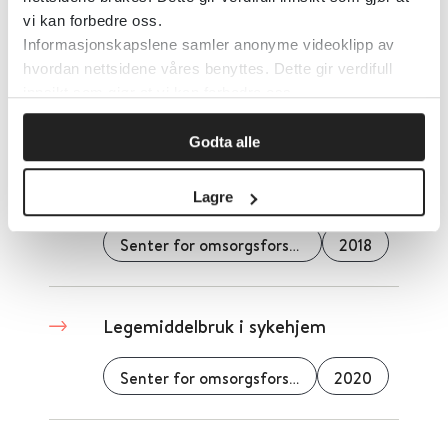
Legemiddelbruk varierer mellom
vi kan forbedre oss.
omsorgsnivåene
Informasjonskapslene samler anonyme videoklipp av
hvordan nettsidene våres benyttes. Dette gir verdifull
Senter for omsorgsforskning
2020
innsikt som gjør at vi kan forbedre oss.
Godta alle
Legemiddelbruk og
pasientsikkerhet
Lagre
Senter for omsorgsforskning
2018
Legemiddelbruk i sykehjem
Senter for omsorgsforskning
2020