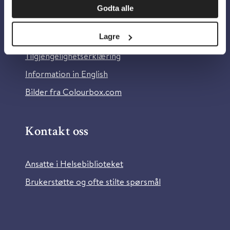
Godta alle
Om Helsebiblioteket
Personvern og informasjonskapsler
Lagre
Tilgjengelighetserklæring
Information in English
Bilder fra Colourbox.com
Kontakt oss
Ansatte i Helsebiblioteket
Brukerstøtte og ofte stilte spørsmål