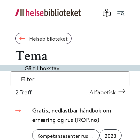
Helsebiblioteket
Tema
Gå til bokstav
Filter
2
Treff
Alfabetisk
Gratis, nedlastbar håndbok om
ernæring og rus (ROP.no)
Kompetansesenter rus - region øst (KoRus-Øst)
2023