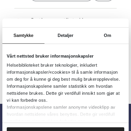
Gratisressurs til styrking av
brukermedvirkningen
Samtykke
Detaljer
Om
(Erfaringskompetanse.no)
2026
Vårt nettsted bruker informasjonskapsler
Helsebiblioteket bruker teknologier, inkludert
informasjonskapsler/«cookies» til å samle informasjon
om deg for å kunne gi deg best mulig brukeropplevelse.
Informasjonskapslene samler statistikk om hvordan
nettsidene brukes. Dette gir verdifull innsikt som gjør at
vi kan forbedre oss.
Informasjonskapslene samler anonyme videoklipp av
hvordan nettsidene våres benyttes. Dette gir verdifull
innsikt som gjør at vi kan forbedre oss.
Om oss