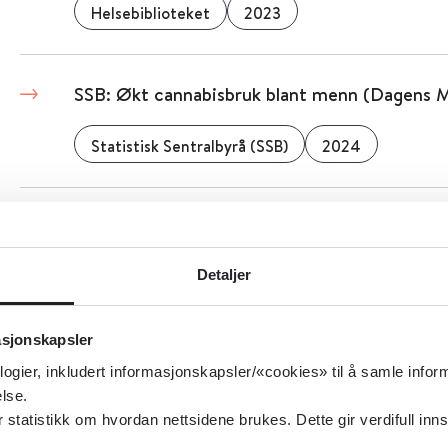
Helsebiblioteket
2023
SSB: Økt cannabisbruk blant menn (Dagens 
Statistisk Sentralbyrå (SSB)
2024
Sosiale relasjoner viktig for recovery (ROP)
Detaljer
2019
asjonskapsler
Skåringsverktøy for rus- og avhengighetspro
logier, inkludert informasjonskapsler/«cookies» til å samle info
lse.
2025
tatistikk om hvordan nettsidene brukes. Dette gir verdifull inns