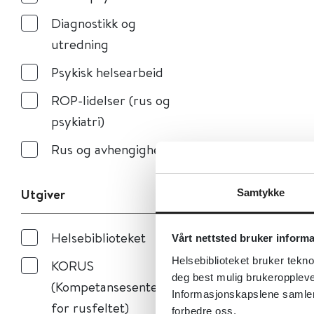
Diagnostikk og
utredning
Psykisk helsearbeid
ROP-lidelser (rus og
psykiatri)
Rus og avhengighet
Utgiver
Samtykke
Helsebiblioteket
Vårt nettsted bruker inform
Helsebiblioteket bruker tekno
KORUS
deg best mulig brukeroppleve
(Kompetansesenter
Informasjonskapslene samler s
for rusfeltet)
forbedre oss.