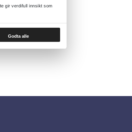
gir verdifull innsikt som
S (KORUS)
26
Godta alle