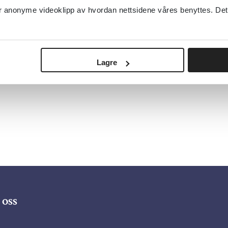
anonyme videoklipp av hvordan nettsidene våres benyttes. Dette 
Se alle webinarer om eldre og rus fra KORU
KORUS (Kompetansesenter for rusfeltet)
20
Lagre
oss