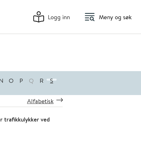
Logg inn
Meny og søk
N
O
P
Q
R
S
Alfabetisk
r trafikkulykker ved