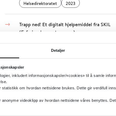
Helsedirektoratet
2023
Trapp ned! Et digitalt hjelpemiddel fra SKIL
(Erfaringskompetanse.no)
Erfaringskompetanse.no
2025
Detaljer
Ti myter om sosiale medier (J Med Internet 
asjonskapsler
logier, inkludert informasjonskapsler/«cookies» til å samle info
Helsebiblioteket
2024
lse.
tatistikk om hvordan nettsidene brukes. Dette gir verdifull inns
anonyme videoklipp av hvordan nettsidene våres benyttes. Dette 