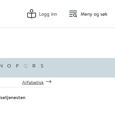
Logg inn
Meny og søk
N
O
P
Q
R
S
Alfabetisk
elsetjenesten