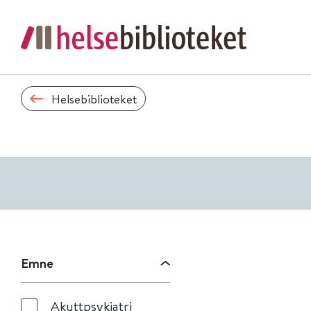
Helsebiblioteket
Emne
Akuttpsykiatri