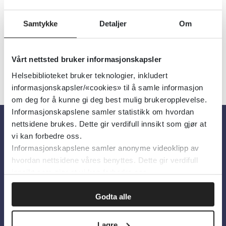
Detaljer
Samtykke
Detaljer
Om
Vårt nettsted bruker informasjonskapsler
Helsebiblioteket bruker teknologier, inkludert
informasjonskapsler/«cookies» til å samle informasjon
om deg for å kunne gi deg best mulig brukeropplevelse.
Informasjonskapslene samler statistikk om hvordan
nettsidene brukes. Dette gir verdifull innsikt som gjør at
vi kan forbedre oss.
Om oss
Informasjonskapslene samler anonyme videoklipp av
hvordan nettsidene våres benyttes. Dette gir verdifull
Om Helsebiblioteket
innsikt som gjør at vi kan forbedre oss.
Personvern og informasjonskapsler
Godta alle
Tilgjengelighetserklæring
Information in English
Lagre