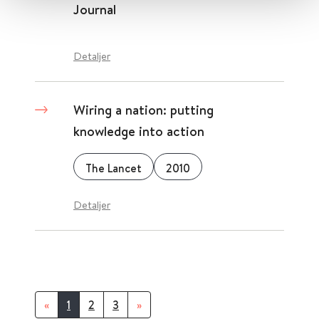
Journal
Detaljer
Wiring a nation: putting
knowledge into action
The Lancet
2010
Detaljer
«
1
2
3
»