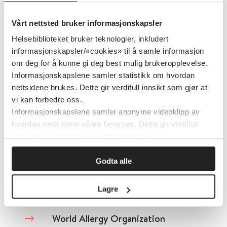
World Endometriosis Society
Vårt nettsted bruker informasjonskapsler
Helsebiblioteket bruker teknologier, inkludert
World Endometriosis Society
2016
informasjonskapsler/«cookies» til å samle informasjon
om deg for å kunne gi deg best mulig brukeropplevelse.
Detaljer
Informasjonskapslene samler statistikk om hvordan
nettsidene brukes. Dette gir verdifull innsikt som gjør at
vi kan forbedre oss.
World Confederation for Physical
Informasjonskapslene samler anonyme videoklipp av
hvordan nettsidene våres benyttes. Dette gir verdifull
Therapy
innsikt som gjør at vi kan forbedre oss.
World Confederation for Physical Therapy
Godta alle
Detaljer
Lagre
World Allergy Organization