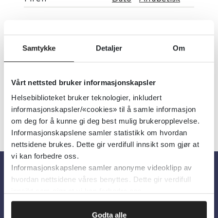
Overdoseforebyggende arbeid i
kommunen
Samtykke
Detaljer
Om
Helsedirektoratet
2025
Vårt nettsted bruker informasjonskapsler
Helsebiblioteket bruker teknologier, inkludert
informasjonskapsler/«cookies» til å samle informasjon
om deg for å kunne gi deg best mulig brukeropplevelse.
Informasjonskapslene samler statistikk om hvordan
nettsidene brukes. Dette gir verdifull innsikt som gjør at
vi kan forbedre oss.
Informasjonskapslene samler anonyme videoklipp av
hvordan nettsidene våres benyttes. Dette gir verdifull
Om oss
innsikt som gjør at vi kan forbedre oss.
Om Helsebiblioteket
Godta alle