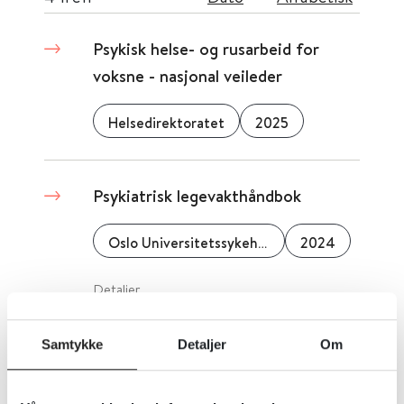
Psykisk helse- og rusarbeid for
voksne - nasjonal veileder
Helsedirektoratet
2025
Psykiatrisk legevakthåndbok
Oslo Universitetssykehus
2024
Detaljer
Samtykke
Detaljer
Om
Pasientforløp psykisk helse voksne