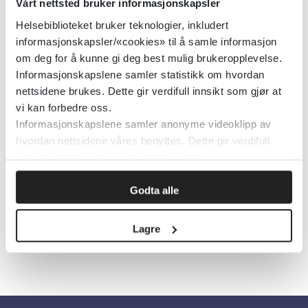
Helsedirektoratet
2024
Vårt nettsted bruker informasjonskapsler
Helsebiblioteket bruker teknologier, inkludert
Detaljer
informasjonskapsler/«cookies» til å samle informasjon
om deg for å kunne gi deg best mulig brukeropplevelse.
Informasjonskapslene samler statistikk om hvordan
Psykososiale forhold i
nettsidene brukes. Dette gir verdifull innsikt som gjør at
rusbehandling (Helsedirektoratet)
vi kan forbedre oss.
Informasjonskapslene samler anonyme videoklipp av
hvordan nettsidene våres benyttes. Dette gir verdifull
Helsedirektoratet
2017
innsikt som gjør at vi kan forbedre oss.
Detaljer
Godta alle
Lagre