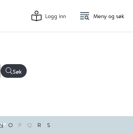
Logg inn
Meny og søk
Søk
N
O
P
Q
R
S