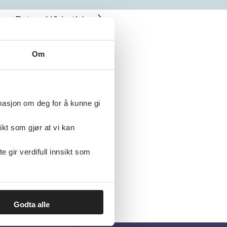
Dato
Alfabetisk
ærundersøkelsen,
Om
rmasjon om deg for å kunne gi
ikt som gjør at vi kan
gir verdifull innsikt som
Godta alle