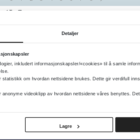
1
Treff
Når det haster, ABCDE – primær- og sekund
Detaljer
Legevakthåndboken
asjonskapsler
Detaljer
logier, inkludert informasjonskapsler/«cookies» til å samle info
lse.
tatistikk om hvordan nettsidene brukes. Dette gir verdifull inns
anonyme videoklipp av hvordan nettsidene våres benyttes. Dette 
Lagre