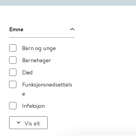
Emne
Barn og unge
Barnehager
Død
Funksjonsnedsettels
e
Infeksjon
Vis alt