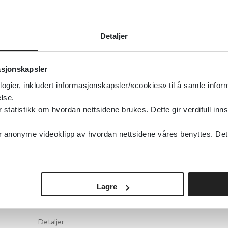
Norsk barne- og ungdomspsykiatrisk forening
Detaljer
Detaljer
asjonskapsler
Veileder for informasjon til pårørende i for
logier, inkludert informasjonskapsler/«cookies» til å samle info
lse.
og forskning ved dødsfall hos barn
tatistikk om hvordan nettsidene brukes. Dette gir verdifull inns
Helsedirektoratet
2025
anonyme videoklipp av hvordan nettsidene våres benyttes. Dette 
Vaksinasjonshåndboka (FHI)
Lagre
Folkehelseinstituttet (FHI)
Detaljer