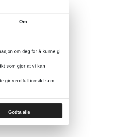
2024
Om
bindelse med obduksjon
rmasjon om deg for å kunne gi
ikt som gjør at vi kan
gir verdifull innsikt som
Godta alle