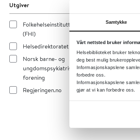
Utgiver
Samtykke
Folkehelseinstituttet
(FHI)
Vårt nettsted bruker inform
Helsedirektoratet
Helsebiblioteket bruker tekno
Norsk barne- og
deg best mulig brukeroppleve
ungdomspsykiatrisk
Informasjonskapslene samler s
forbedre oss.
forening
Informasjonskapslene samler 
Regjeringen.no
gjør at vi kan forbedre oss.