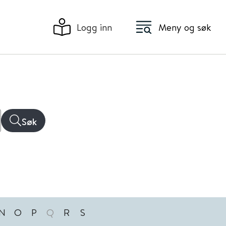
Logg inn
Meny og søk
Søk
N
O
P
Q
R
S