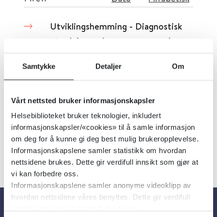
Utviklingshemming - Diagnostisk
utredning av barn og unge ved
spørsmål om utviklingshemming
Samtykke
Detaljer
Om
Oslo Universitetssykehus
2024
Vårt nettsted bruker informasjonskapsler
Detaljer
Helsebiblioteket bruker teknologier, inkludert
informasjonskapsler/«cookies» til å samle informasjon
om deg for å kunne gi deg best mulig brukeropplevelse.
Informasjonskapslene samler statistikk om hvordan
nettsidene brukes. Dette gir verdifull innsikt som gjør at
vi kan forbedre oss.
Informasjonskapslene samler anonyme videoklipp av
hvordan nettsidene våres benyttes. Dette gir verdifull
innsikt som gjør at vi kan forbedre oss.