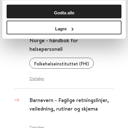
Detaljer
Godta alle
Lagre
Barnevaksinasjonsprogrammet i
Norge - håndbok for
helsepersonell
Folkehelseinstituttet (FHI)
Detaljer
Barnevern - Faglige retningslinjer,
veiledning, rutiner og skjema
Detaljer