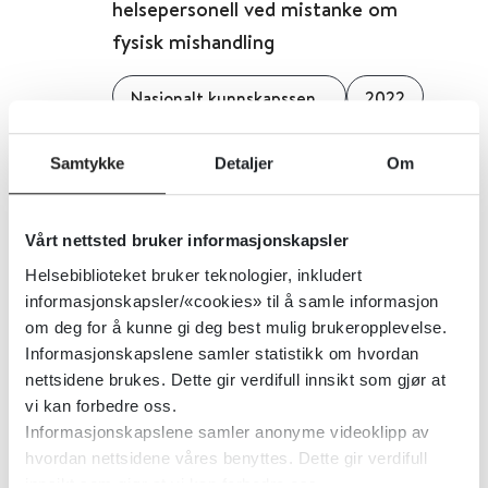
helsepersonell ved mistanke om
fysisk mishandling
Nasjonalt kunnskapssenter om vold og traumatisk stress (NKVTS)
2022
Detaljer
Samtykke
Detaljer
Om
Barnesykdommer -
Vårt nettsted bruker informasjonskapsler
prioriteringsveileder
Helsebiblioteket bruker teknologier, inkludert
informasjonskapsler/«cookies» til å samle informasjon
Helsedirektoratet
2024
om deg for å kunne gi deg best mulig brukeropplevelse.
Informasjonskapslene samler statistikk om hvordan
nettsidene brukes. Dette gir verdifull innsikt som gjør at
vi kan forbedre oss.
Barnevaksinasjonsprogrammet
Informasjonskapslene samler anonyme videoklipp av
hvordan nettsidene våres benyttes. Dette gir verdifull
Folkehelseinstituttet (FHI)
innsikt som gjør at vi kan forbedre oss.