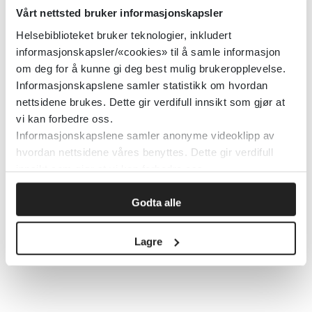
og unge - nasjonal faglig
Vårt nettsted bruker informasjonskapsler
retningslinje
Helsebiblioteket bruker teknologier, inkludert
informasjonskapsler/«cookies» til å samle informasjon
om deg for å kunne gi deg best mulig brukeropplevelse.
Helsedirektoratet
2019
Informasjonskapslene samler statistikk om hvordan
nettsidene brukes. Dette gir verdifull innsikt som gjør at
vi kan forbedre oss.
Trygt og godt barnehagemiljø
Informasjonskapslene samler anonyme videoklipp av
hvordan nettsidene våres benyttes. Dette gir verdifull
Haugesund kommune
2024
innsikt som gjør at vi kan forbedre oss.
Detaljer
Godta alle
Lagre