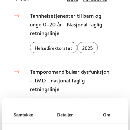
Tannhelsetjenester til barn og
unge 0–20 år - Nasjonal faglig
retningslinje
Helsedirektoratet
2025
Temporomandibulær dysfunksjon
– TMD - nasjonal faglig
retningslinje
Helsedirektoratet
2016
Samtykke
Detaljer
Om
Tidlig oppdagelse av utsatte barn