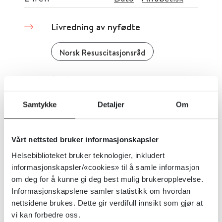
Livredning av nyfødte
Norsk Resuscitasjonsråd
Detaljer
Samtykke
Detaljer
Om
Legemiddelhåndtering - NBFs
Veileder for legemiddelhåndtering
Vårt nettsted bruker informasjonskapsler
Norsk barnelegeforening
Helsebiblioteket bruker teknologier, inkludert
informasjonskapsler/«cookies» til å samle informasjon
om deg for å kunne gi deg best mulig brukeropplevelse.
Detaljer
Informasjonskapslene samler statistikk om hvordan
nettsidene brukes. Dette gir verdifull innsikt som gjør at
vi kan forbedre oss.