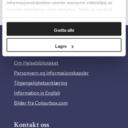
Informasjonskapslene samler anonyme videoklipp av
hvordan nettsidene våres benyttes. Dette gir verdifull
innsikt som gjør at vi kan forbedre oss.
Godta alle
Om oss
Lagre
Om Helsebiblioteket
Personvern og informasjonskapsler
Tilgjengelighetserklæring
Information in English
Bilder fra Colourbox.com
Kontakt oss