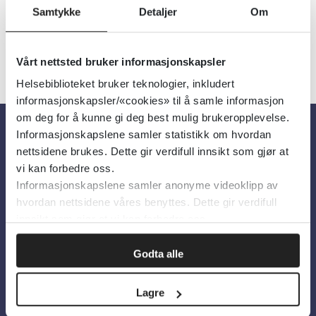
Samtykke
Detaljer
Om
Vårt nettsted bruker informasjonskapsler
Helsebiblioteket bruker teknologier, inkludert
informasjonskapsler/«cookies» til å samle informasjon
om deg for å kunne gi deg best mulig brukeropplevelse.
Informasjonskapslene samler statistikk om hvordan
Om oss
nettsidene brukes. Dette gir verdifull innsikt som gjør at
vi kan forbedre oss.
Informasjonskapslene samler anonyme videoklipp av
Om Helsebiblioteket
hvordan nettsidene våres benyttes. Dette gir verdifull
Personvern og informasjonskapsler
innsikt som gjør at vi kan forbedre oss.
Tilgjengelighetserklæring
Godta alle
Information in English
Lagre
Bilder fra Colourbox.com