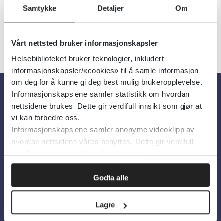
Samtykke
Detaljer
Om
Vårt nettsted bruker informasjonskapsler
Helsebiblioteket bruker teknologier, inkludert
informasjonskapsler/«cookies» til å samle informasjon
om deg for å kunne gi deg best mulig brukeropplevelse.
Informasjonskapslene samler statistikk om hvordan
Om oss
nettsidene brukes. Dette gir verdifull innsikt som gjør at
vi kan forbedre oss.
Informasjonskapslene samler anonyme videoklipp av
Om Helsebiblioteket
hvordan nettsidene våres benyttes. Dette gir verdifull
Personvern og informasjonskapsler
innsikt som gjør at vi kan forbedre oss.
Tilgjengelighetserklæring
Godta alle
Information in English
Lagre
Bilder fra Colourbox.com