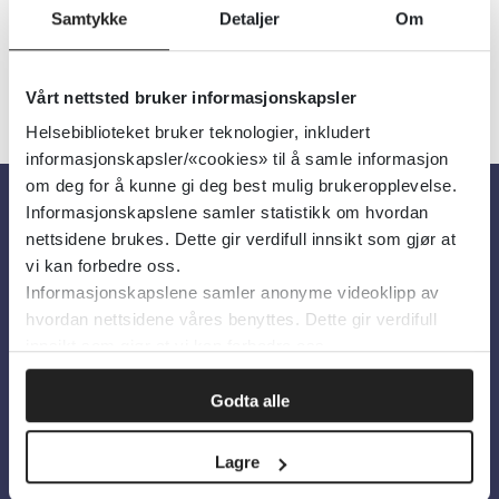
Samtykke
Detaljer
Om
Vårt nettsted bruker informasjonskapsler
Helsebiblioteket bruker teknologier, inkludert
informasjonskapsler/«cookies» til å samle informasjon
om deg for å kunne gi deg best mulig brukeropplevelse.
Informasjonskapslene samler statistikk om hvordan
Om oss
nettsidene brukes. Dette gir verdifull innsikt som gjør at
vi kan forbedre oss.
Informasjonskapslene samler anonyme videoklipp av
Om Helsebiblioteket
hvordan nettsidene våres benyttes. Dette gir verdifull
Personvern og informasjonskapsler
innsikt som gjør at vi kan forbedre oss.
Tilgjengelighetserklæring
Godta alle
Information in English
Lagre
Bilder fra Colourbox.com