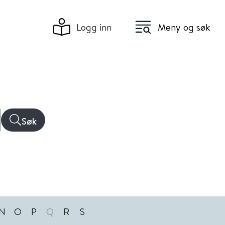
Logg inn
Meny og søk
Søk
N
O
P
Q
R
S