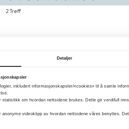
2
Treff
Detaljer
asjonskapsler
logier, inkludert informasjonskapsler/«cookies» til å samle info
lse.
tatistikk om hvordan nettsidene brukes. Dette gir verdifull inns
anonyme videoklipp av hvordan nettsidene våres benyttes. Dette 