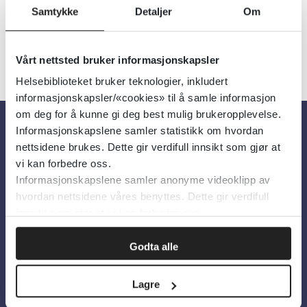
Samtykke
Detaljer
Om
Vårt nettsted bruker informasjonskapsler
Helsebiblioteket bruker teknologier, inkludert
informasjonskapsler/«cookies» til å samle informasjon
om deg for å kunne gi deg best mulig brukeropplevelse.
Informasjonskapslene samler statistikk om hvordan
Om oss
nettsidene brukes. Dette gir verdifull innsikt som gjør at
vi kan forbedre oss.
Informasjonskapslene samler anonyme videoklipp av
Om Helsebiblioteket
hvordan nettsidene våres benyttes. Dette gir verdifull
Personvern og informasjonskapsler
innsikt som gjør at vi kan forbedre oss.
Tilgjengelighetserklæring
Godta alle
Information in English
Lagre
Bilder fra Colourbox.com