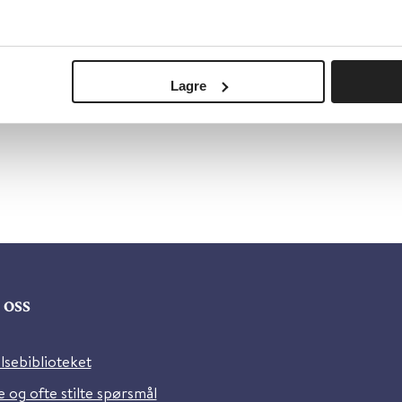
Lagre
oss
lsebiblioteket
 og ofte stilte spørsmål