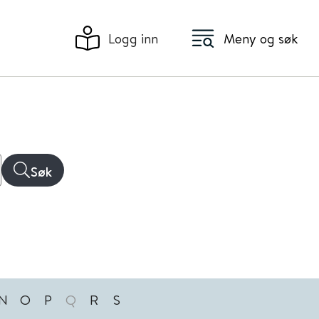
Logg inn
Meny og søk
Søk
N
O
P
Q
R
S