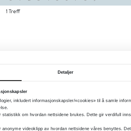
1
Treff
Detaljer
asjonskapsler
logier, inkludert informasjonskapsler/«cookies» til å samle info
lse.
tatistikk om hvordan nettsidene brukes. Dette gir verdifull inns
anonyme videoklipp av hvordan nettsidene våres benyttes. Dette 