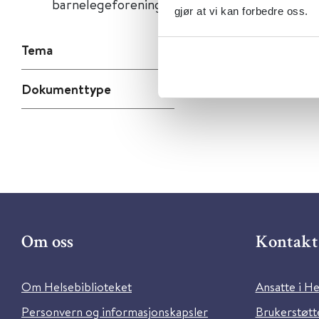
barnelegeforening
gjør at vi kan forbedre oss.
Tema
Dokumenttype
Om oss
Kontakt 
Om Helsebiblioteket
Ansatte i He
Personvern og informasjonskapsler
Brukerstøtte