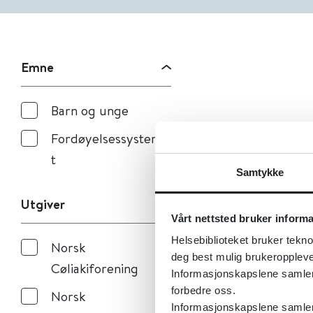
Emne
Barn og unge
Fordøyelsessysteme
t
Samtykke
Utgiver
Vårt nettsted bruker inform
Helsebiblioteket bruker tekno
Norsk
deg best mulig brukeroppleve
Cøliakiforening
Informasjonskapslene samler s
forbedre oss.
Norsk
Informasjonskapslene samler 