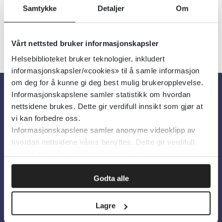
Samtykke
Detaljer
Om
Vårt nettsted bruker informasjonskapsler
Helsebiblioteket bruker teknologier, inkludert
informasjonskapsler/«cookies» til å samle informasjon
om deg for å kunne gi deg best mulig brukeropplevelse.
Informasjonskapslene samler statistikk om hvordan
Om oss
nettsidene brukes. Dette gir verdifull innsikt som gjør at
vi kan forbedre oss.
Informasjonskapslene samler anonyme videoklipp av
Om Helsebiblioteket
hvordan nettsidene våres benyttes. Dette gir verdifull
Personvern og informasjonskapsler
innsikt som gjør at vi kan forbedre oss.
Tilgjengelighetserklæring
Godta alle
Information in English
Lagre
Bilder fra Colourbox.com