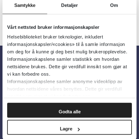
Samtykke
Detaljer
Om
Vårt nettsted bruker informasjonskapsler
Helsebiblioteket bruker teknologier, inkludert
informasjonskapsler/«cookies» til å samle informasjon
om deg for å kunne gi deg best mulig brukeropplevelse.
Informasjonskapslene samler statistikk om hvordan
Om oss
nettsidene brukes. Dette gir verdifull innsikt som gjør at
vi kan forbedre oss.
Informasjonskapslene samler anonyme videoklipp av
Om Helsebiblioteket
hvordan nettsidene våres benyttes. Dette gir verdifull
Personvern og informasjonskapsler
innsikt som gjør at vi kan forbedre oss.
Tilgjengelighetserklæring
Godta alle
Information in English
Lagre
Bilder fra Colourbox.com