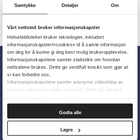
Samtykke
Detaljer
Om
Vårt nettsted bruker informasjonskapsler
Helsebiblioteket bruker teknologier, inkludert
informasjonskapsler/«cookies» til å samle informasjon
om deg for å kunne gi deg best mulig brukeropplevelse.
Informasjonskapslene samler statistikk om hvordan
Om oss
nettsidene brukes. Dette gir verdifull innsikt som gjør at
vi kan forbedre oss.
Informasjonskapslene samler anonyme videoklipp av
Om Helsebiblioteket
hvordan nettsidene våres benyttes. Dette gir verdifull
Personvern og informasjonskapsler
innsikt som gjør at vi kan forbedre oss.
Tilgjengelighetserklæring
Godta alle
Information in English
Lagre
Bilder fra Colourbox.com