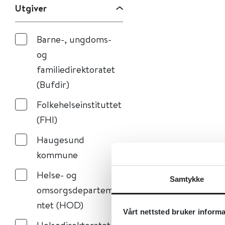
Utgiver
Barne-, ungdoms-
og
familiedirektoratet
(Bufdir)
Folkehelseinstituttet
(FHI)
Haugesund
kommune
Helse- og
Samtykke
omsorgsdeparteme
ntet (HOD)
Vårt nettsted bruker inform
Helsedirektoratet