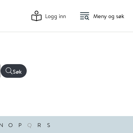
Logg inn
Meny og søk
Søk
N
O
P
Q
R
S