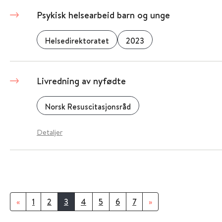
Psykisk helsearbeid barn og unge
Helsedirektoratet
2023
Livredning av nyfødte
Norsk Resuscitasjonsråd
Detaljer
«
1
2
3
4
5
6
7
»