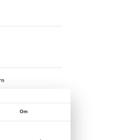
rn
Om
egemiddelhåndtering