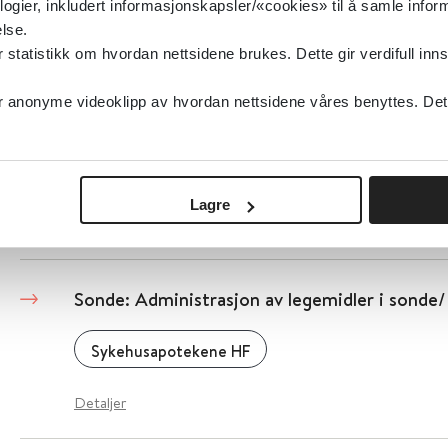
logier, inkludert informasjonskapsler/«cookies» til å samle info
lse.
Norsk barnelegeforening
tatistikk om hvordan nettsidene brukes. Dette gir verdifull inns
Detaljer
anonyme videoklipp av hvordan nettsidene våres benyttes. Dette 
Nyfødt
Lagre
Norsk barnelegeforening
Sonde: Administrasjon av legemidler i sond
Sykehusapotekene HF
Detaljer