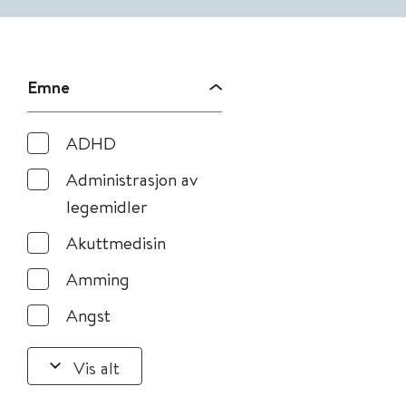
Emne
ADHD
Administrasjon av
legemidler
Akuttmedisin
Amming
Angst
Vis alt