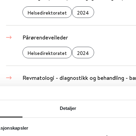
Helsedirektoratet
2024
Pårørendeveileder
Helsedirektoratet
2024
Revmatologi - diagnostikk og behandling - ba
Oslo Universitetssykehus
Detaljer
Detaljer
asjonskapsler
Legemiddelhåndtering - NBFs Veileder for l