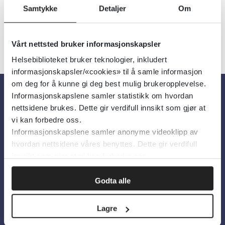
Samtykke
Detaljer
Om
Vårt nettsted bruker informasjonskapsler
Helsebiblioteket bruker teknologier, inkludert
informasjonskapsler/«cookies» til å samle informasjon
om deg for å kunne gi deg best mulig brukeropplevelse.
Informasjonskapslene samler statistikk om hvordan
Om oss
nettsidene brukes. Dette gir verdifull innsikt som gjør at
vi kan forbedre oss.
Informasjonskapslene samler anonyme videoklipp av
Om Helsebiblioteket
hvordan nettsidene våres benyttes. Dette gir verdifull
Personvern og informasjonskapsler
innsikt som gjør at vi kan forbedre oss.
Tilgjengelighetserklæring
Godta alle
Information in English
Lagre
Bilder fra Colourbox.com