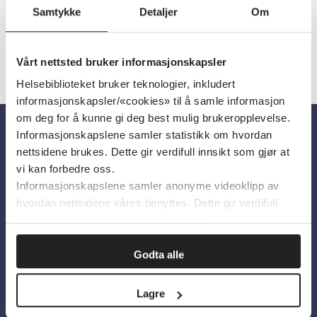
Samtykke
Detaljer
Om
Vårt nettsted bruker informasjonskapsler
Helsebiblioteket bruker teknologier, inkludert
informasjonskapsler/«cookies» til å samle informasjon
om deg for å kunne gi deg best mulig brukeropplevelse.
Informasjonskapslene samler statistikk om hvordan
Om oss
nettsidene brukes. Dette gir verdifull innsikt som gjør at
vi kan forbedre oss.
Informasjonskapslene samler anonyme videoklipp av
Om Helsebiblioteket
hvordan nettsidene våres benyttes. Dette gir verdifull
Personvern og informasjonskapsler
innsikt som gjør at vi kan forbedre oss.
Tilgjengelighetserklæring
Godta alle
Information in English
Lagre
Bilder fra Colourbox.com