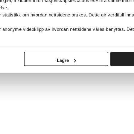
logier, inkludert informasjonskapsler/«cookies» til å samle info
lse.
tatistikk om hvordan nettsidene brukes. Dette gir verdifull inns
anonyme videoklipp av hvordan nettsidene våres benyttes. Dette 
Lagre