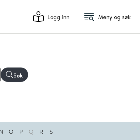
Logg inn
Meny og søk
Søk
N
O
P
Q
R
S