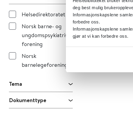
Helsebiblioteket bruker tekno
deg best mulig brukeroppleve
Helsedirektoratet
Informasjonskapslene samler s
forbedre oss.
Norsk barne- og
Informasjonskapslene samler 
ungdomspsykiatrisk
gjør at vi kan forbedre oss.
forening
Norsk
barnelegeforening
Tema
Dokumenttype