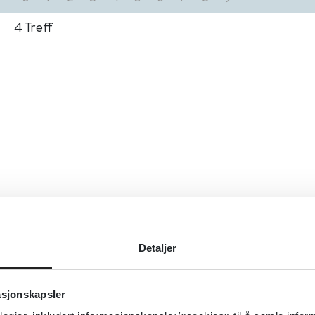
4
Treff
Detaljer
asjonskapsler