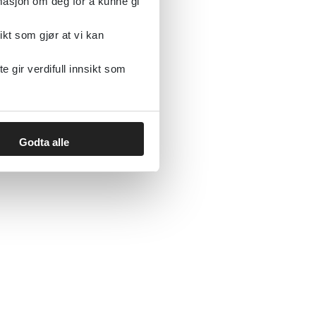
rmasjon om deg for å kunne gi
ikt som gjør at vi kan
gir verdifull innsikt som
Godta alle