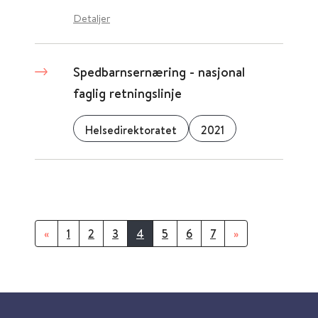
Detaljer
Spedbarnsernæring - nasjonal
faglig retningslinje
Helsedirektoratet
2021
«
1
2
3
4
5
6
7
»