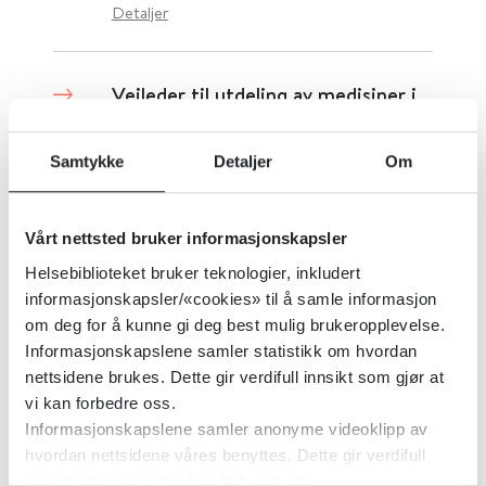
Detaljer
Veileder til utdeling av medisiner i
barnehage, skole og SFO
Samtykke
Detaljer
Om
Regjeringen.no
Detaljer
Vårt nettsted bruker informasjonskapsler
Helsebiblioteket bruker teknologier, inkludert
informasjonskapsler/«cookies» til å samle informasjon
ADHD/Hyperkinetisk forstyrrelse
om deg for å kunne gi deg best mulig brukeropplevelse.
– Nasjonal faglig retningslinje for
Informasjonskapslene samler statistikk om hvordan
nettsidene brukes. Dette gir verdifull innsikt som gjør at
utredning, behandling og
vi kan forbedre oss.
oppfølging
Informasjonskapslene samler anonyme videoklipp av
hvordan nettsidene våres benyttes. Dette gir verdifull
Helsedirektoratet
2022
innsikt som gjør at vi kan forbedre oss.