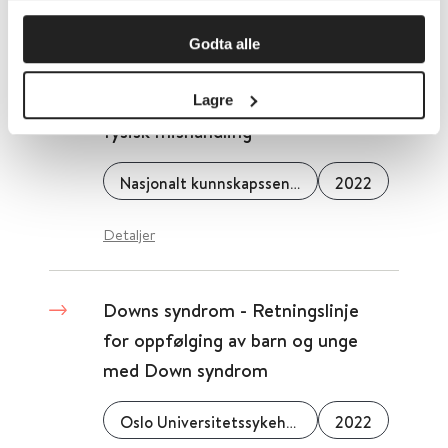
Godta alle
Barnemishandling - Veileder for
helsepersonell ved mistanke om
Lagre
fysisk mishandling
Nasjonalt kunnskapssenter om vold og traumatisk stress (NKVTS)
2022
Detaljer
Downs syndrom - Retningslinje
for oppfølging av barn og unge
med Down syndrom
Oslo Universitetssykehus
2022