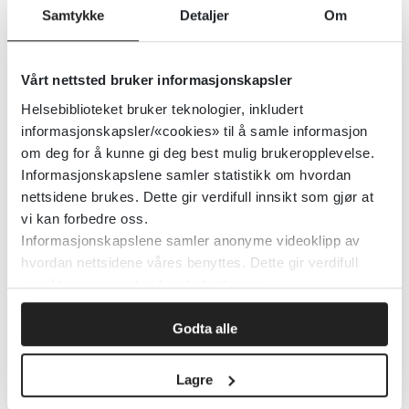
Sonde: Administrasjon av
Samtykke
Detaljer
Om
legemidler i sonde/PEG - OUS
Sykehusapotekene HF
Vårt nettsted bruker informasjonskapsler
Helsebiblioteket bruker teknologier, inkludert
Detaljer
informasjonskapsler/«cookies» til å samle informasjon
om deg for å kunne gi deg best mulig brukeropplevelse.
Informasjonskapslene samler statistikk om hvordan
Sosiale medier i helsestasjons- og
nettsidene brukes. Dette gir verdifull innsikt som gjør at
vi kan forbedre oss.
skolehelsetjenesten
Informasjonskapslene samler anonyme videoklipp av
hvordan nettsidene våres benyttes. Dette gir verdifull
Helsedirektoratet
2022
innsikt som gjør at vi kan forbedre oss.
Godta alle
Spedbarnsernæring - nasjonal
faglig retningslinje
Lagre