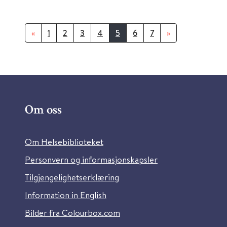
«
1
2
3
4
5
6
7
»
Om oss
Om Helsebiblioteket
Personvern og informasjonskapsler
Tilgjengelighetserklæring
Information in English
Bilder fra Colourbox.com