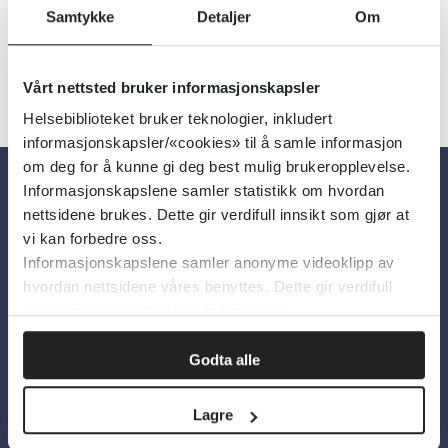
Samtykke
Detaljer
Om
Vårt nettsted bruker informasjonskapsler
Helsebiblioteket bruker teknologier, inkludert
informasjonskapsler/«cookies» til å samle informasjon
om deg for å kunne gi deg best mulig brukeropplevelse.
Informasjonskapslene samler statistikk om hvordan
Om oss
nettsidene brukes. Dette gir verdifull innsikt som gjør at
vi kan forbedre oss.
Informasjonskapslene samler anonyme videoklipp av
Om Helsebiblioteket
hvordan nettsidene våres benyttes. Dette gir verdifull
Personvern og informasjonskapsler
innsikt som gjør at vi kan forbedre oss.
Tilgjengelighetserklæring
Godta alle
Information in English
Lagre
Bilder fra Colourbox.com