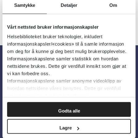
Samtykke
Detaljer
Om
Vårt nettsted bruker informasjonskapsler
Helsebiblioteket bruker teknologier, inkludert
informasjonskapsler/«cookies» til å samle informasjon
om deg for å kunne gi deg best mulig brukeropplevelse.
Informasjonskapslene samler statistikk om hvordan
Om oss
nettsidene brukes. Dette gir verdifull innsikt som gjør at
vi kan forbedre oss.
Informasjonskapslene samler anonyme videoklipp av
Om Helsebiblioteket
hvordan nettsidene våres benyttes. Dette gir verdifull
Personvern og informasjonskapsler
innsikt som gjør at vi kan forbedre oss.
Tilgjengelighetserklæring
Godta alle
Information in English
Lagre
Bilder fra Colourbox.com