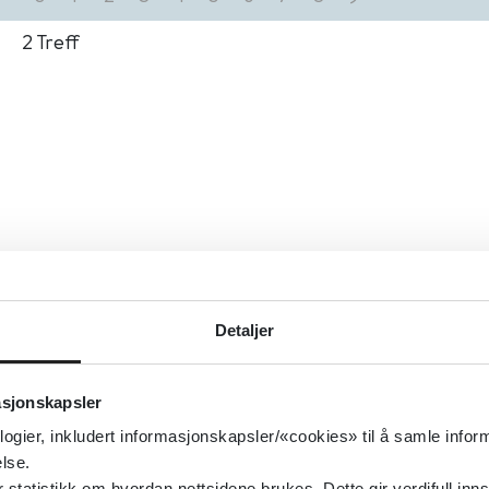
2
Treff
Detaljer
asjonskapsler
logier, inkludert informasjonskapsler/«cookies» til å samle info
lse.
tatistikk om hvordan nettsidene brukes. Dette gir verdifull inns