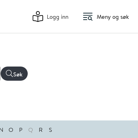
Logg inn
Meny og søk
Søk
N
O
P
Q
R
S