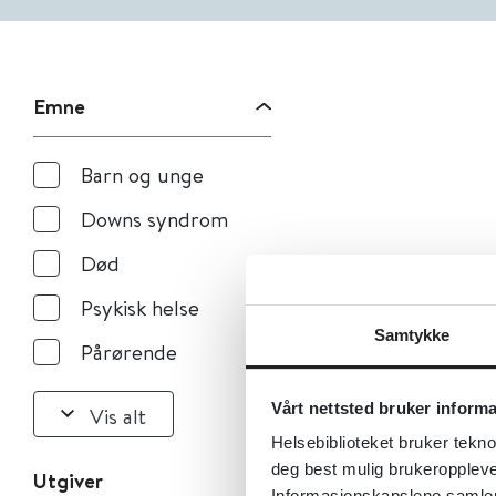
Emne
Barn og unge
Downs syndrom
Død
Psykisk helse
Samtykke
Pårørende
Vårt nettsted bruker inform
Vis alt
Helsebiblioteket bruker tekno
deg best mulig brukeroppleve
Utgiver
Informasjonskapslene samler s