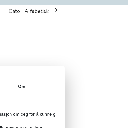
Dato
Alfabetisk
Om
rmasjon om deg for å kunne gi
ikt som gjør at vi kan