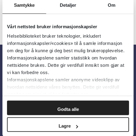
Samtykke
Detaljer
Om
Vårt nettsted bruker informasjonskapsler
Helsebiblioteket bruker teknologier, inkludert
informasjonskapsler/«cookies» til å samle informasjon
om deg for å kunne gi deg best mulig brukeropplevelse.
Informasjonskapslene samler statistikk om hvordan
Om oss
nettsidene brukes. Dette gir verdifull innsikt som gjør at
vi kan forbedre oss.
Informasjonskapslene samler anonyme videoklipp av
Om Helsebiblioteket
hvordan nettsidene våres benyttes. Dette gir verdifull
Personvern og informasjonskapsler
innsikt som gjør at vi kan forbedre oss.
Tilgjengelighetserklæring
Godta alle
Information in English
Lagre
Bilder fra Colourbox.com