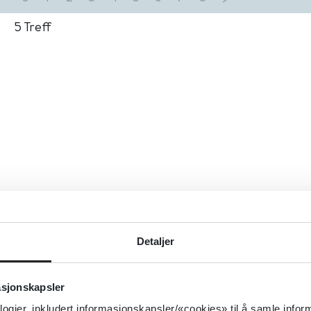
5
Treff
Detaljer
asjonskapsler
logier, inkludert informasjonskapsler/«cookies» til å samle info