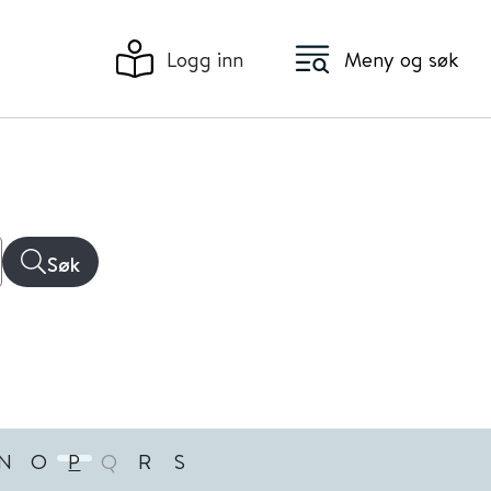
Logg inn
Meny og søk
Søk
N
O
P
Q
R
S