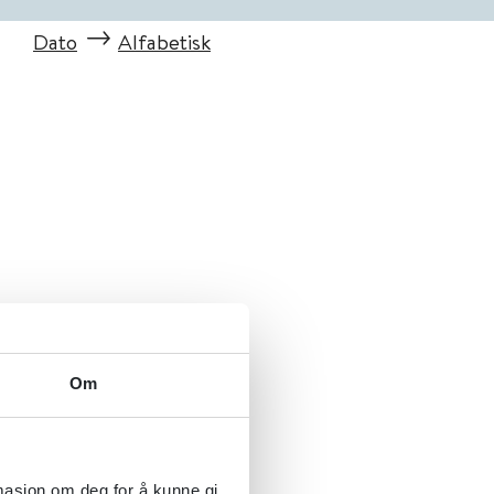
Dato
Alfabetisk
Om
rmasjon om deg for å kunne gi