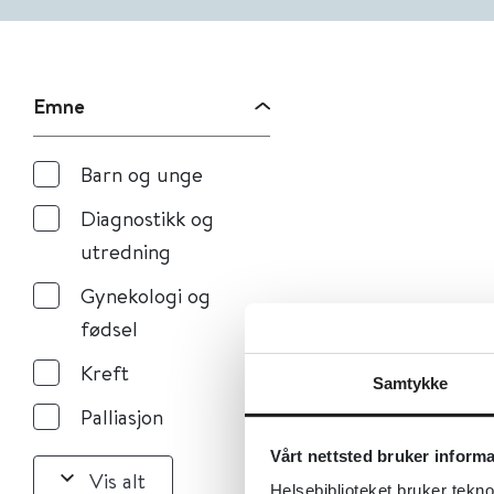
Emne
Barn og unge
Diagnostikk og
utredning
Gynekologi og
fødsel
Kreft
Samtykke
Palliasjon
Vårt nettsted bruker inform
Vis alt
Helsebiblioteket bruker tekno