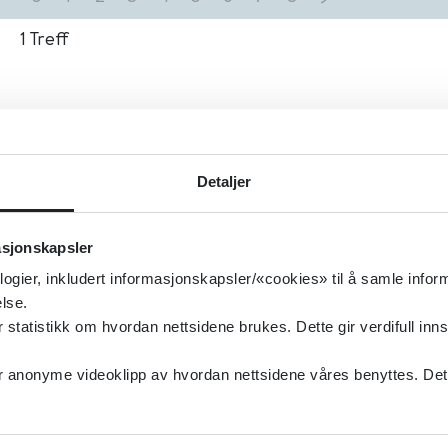
1
Treff
Detaljer
asjonskapsler
logier, inkludert informasjonskapsler/«cookies» til å samle info
lse.
tatistikk om hvordan nettsidene brukes. Dette gir verdifull inns
anonyme videoklipp av hvordan nettsidene våres benyttes. Dette 