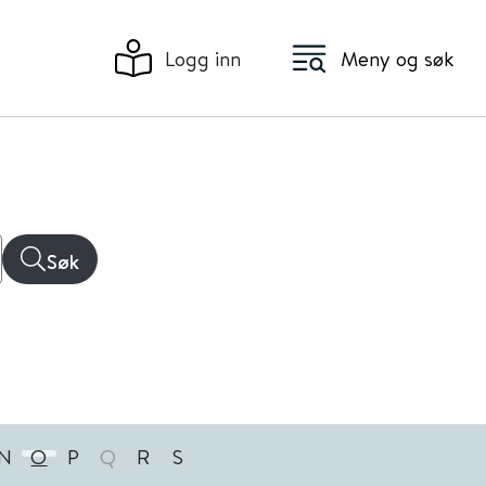
Logg inn
Meny og søk
Søk
N
O
P
Q
R
S