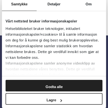
Samtykke
Detaljer
Om
Vårt nettsted bruker informasjonskapsler
Helsebiblioteket bruker teknologier, inkludert
informasjonskapsler/«cookies» til å samle informasjon
om deg for å kunne gi deg best mulig brukeropplevelse.
Informasjonskapslene samler statistikk om hvordan
Om oss
nettsidene brukes. Dette gir verdifull innsikt som gjør at
vi kan forbedre oss.
Informasjonskapslene samler anonyme videoklipp av
Om Helsebiblioteket
hvordan nettsidene våres benyttes. Dette gir verdifull
Personvern og informasjonskapsler
innsikt som gjør at vi kan forbedre oss.
Tilgjengelighetserklæring
Godta alle
Information in English
Lagre
Bilder fra Colourbox.com