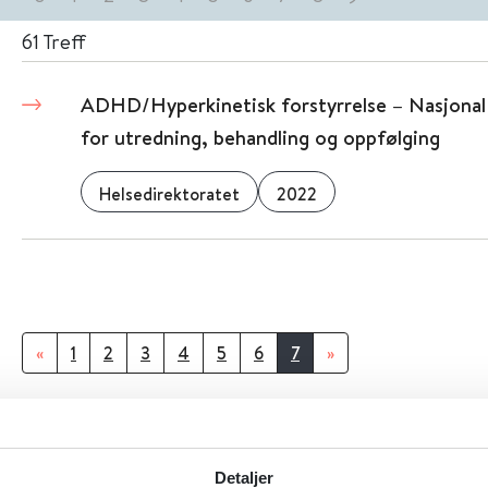
61
Treff
ADHD/Hyperkinetisk forstyrrelse – Nasjonal f
for utredning, behandling og oppfølging
Helsedirektoratet
2022
«
1
2
3
4
5
6
7
»
Detaljer