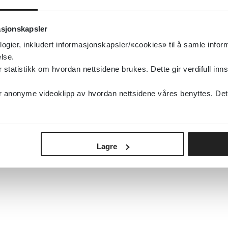
asjonskapsler
logier, inkludert informasjonskapsler/«cookies» til å samle info
lse.
tatistikk om hvordan nettsidene brukes. Dette gir verdifull inns
anonyme videoklipp av hvordan nettsidene våres benyttes. Dette 
Lagre