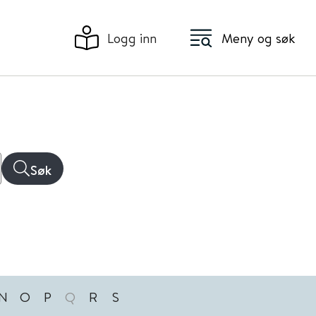
Logg inn
Meny og søk
Søk
N
O
P
Q
R
S