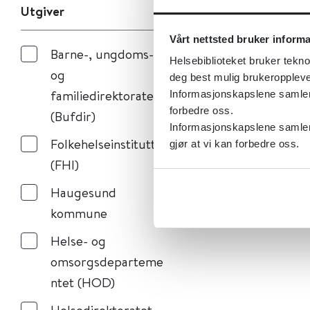
Utgiver
Vårt nettsted bruker inform
Barne-, ungdoms-
Helsebiblioteket bruker tekno
og
deg best mulig brukeroppleve
familiedirektoratet
Informasjonskapslene samler s
forbedre oss.
(Bufdir)
Informasjonskapslene samler 
Folkehelseinstituttet
gjør at vi kan forbedre oss.
(FHI)
Haugesund
kommune
Helse- og
omsorgsdeparteme
ntet (HOD)
Helsedirektoratet