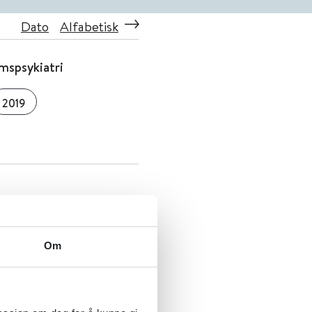
Dato
Alfabetisk
omspsykiatri
2019
Om