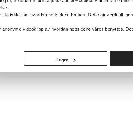
logier, inkludert informasjonskapsler/«cookies» til å samle info
Helsedirektoratet
lse.
tatistikk om hvordan nettsidene brukes. Dette gir verdifull inns
Detaljer
anonyme videoklipp av hvordan nettsidene våres benyttes. Dette 
ADHD/Hyperkinetisk forstyrrelse – Nasjonal f
for utredning, behandling og oppfølging
Lagre
Helsedirektoratet
2022