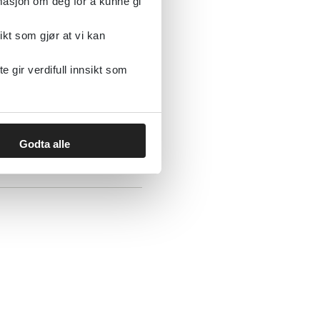
rmasjon om deg for å kunne gi
ikt som gjør at vi kan
gir verdifull innsikt som
aglig retningslinje
Godta alle