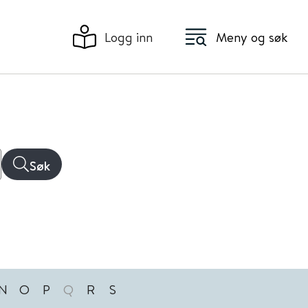
Logg inn
Meny og søk
Søk
N
O
P
Q
R
S