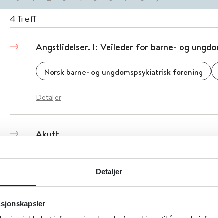
4
Treff
Angstlidelser. I: Veileder for barne- og ungd
Norsk barne- og ungdomspsykiatrisk forening
Detaljer
Akutt
Norsk barnelegeforening
Detaljer
Aktivitetshåndboken
asjonskapsler