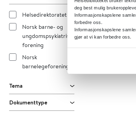
Helsebiblioteket bruker tekno
deg best mulig brukeroppleve
Helsedirektoratet
Informasjonskapslene samler s
forbedre oss.
Norsk barne- og
Informasjonskapslene samler 
ungdomspsykiatrisk
gjør at vi kan forbedre oss.
forening
Norsk
barnelegeforening
Tema
Dokumenttype