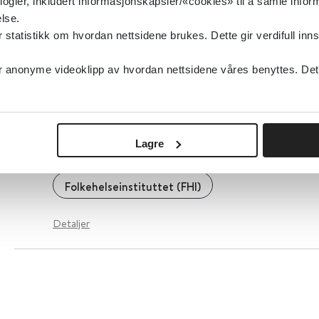
logier, inkludert informasjonskapsler/«cookies» til å samle info
lse.
Helsestasjons- og skolehelsetjenesten - Nasjo
tatistikk om hvordan nettsidene brukes. Dette gir verdifull inns
retningslinje
anonyme videoklipp av hvordan nettsidene våres benyttes. Dette 
Helsedirektoratet
2025
Lagre
HPV - humant papillomavirus (FHI)
Folkehelseinstituttet (FHI)
Detaljer