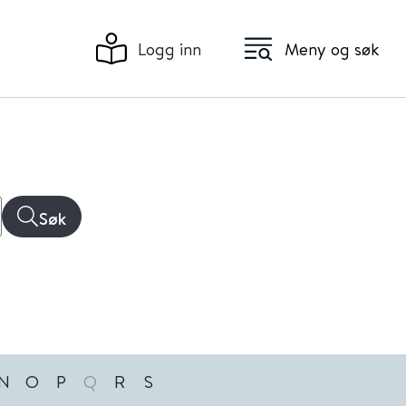
Logg inn
Meny og søk
Søk
N
O
P
Q
R
S