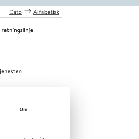
Dato
Alfabetisk
 retningslinje
tjenesten
Om
veileder