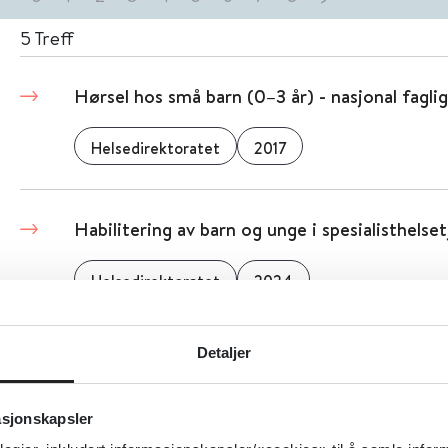
5
Treff
Hørsel hos små barn (0–3 år) - nasjonal faglig
Helsedirektoratet
2017
Habilitering av barn og unge i spesialisthelse
Helsedirektoratet
2024
Detaljer
Hud- og veneriske sykdommer - prioriterings
Helsedirektoratet
2024
asjonskapsler