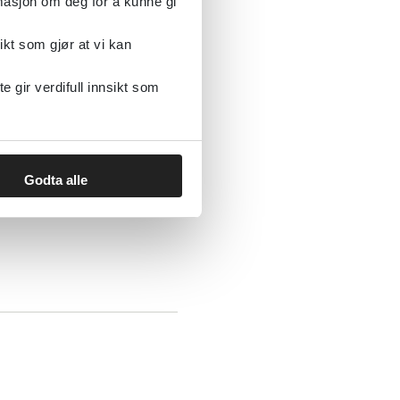
rmasjon om deg for å kunne gi
nal faglig
ikt som gjør at vi kan
gir verdifull innsikt som
Godta alle