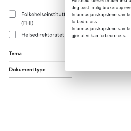
Helsebiblioteket bruker tekno
deg best mulig brukeroppleve
Folkehelseinstituttet
Informasjonskapslene samler s
(FHI)
forbedre oss.
Informasjonskapslene samler 
Helsedirektoratet
gjør at vi kan forbedre oss.
Tema
Dokumenttype