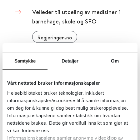
Veileder til utdeling av medisiner i
barnehage, skole og SFO
Regjeringen.no
Detaljer
Samtykke
Detaljer
Om
Veileder i barne- og
Vårt nettsted bruker informasjonskapsler
ungdomspsykiatri
Helsebiblioteket bruker teknologier, inkludert
informasjonskapsler/«cookies» til å samle informasjon
Norsk barne- og ungdomspsykiatrisk forening
2024
om deg for å kunne gi deg best mulig brukeropplevelse.
Informasjonskapslene samler statistikk om hvordan
Detaljer
nettsidene brukes. Dette gir verdifull innsikt som gjør at
vi kan forbedre oss.
Informasjonskapslene samler anonyme videoklipp av